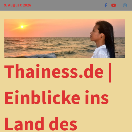
Zum
9. August 2026
Inhalt
springen
Thainess.de |
Einblicke ins
Land des