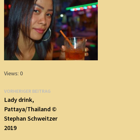
Views: 0
Beitragsnavigation
Vorheriger
VORHERIGER BEITRAG
Beitrag:
Lady drink,
Pattaya/Thailand ©
Stephan Schweitzer
2019