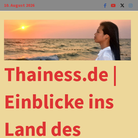
Zum
10. August 2026
Inhalt
springen
Thainess.de |
Einblicke ins
Land des