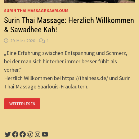
SURIN THAI MASSAGE SAARLOUIS
Surin Thai Massage: Herzlich Willkommen
& Sawadhee Kah!
29. März 2020
1
„Eine Erfahrung zwischen Entspannung und Schmerz,
bei der man sich hinterher immer besser fühlt als
vorher.“
Herzlich Willkommen bei https://thainess.de/ und Surin
Thai Massage Saarlouis-Fraulautern.
SURIN
WEITERLESEN
THAI
MASSAGE:
HERZLICH
WILLKOMMEN
&
SAWADHEE
KAH!
Twitter
Facebook
Facebook
WordPress
Instagram
YouTube