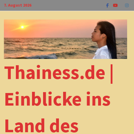
Zum
7. August 2026
Inhalt
springen
Thainess.de |
Einblicke ins
Land des