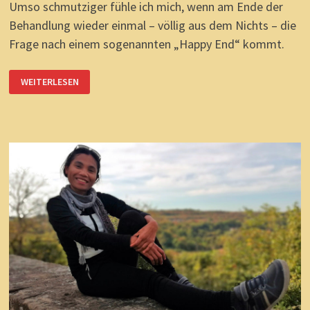
Umso schmutziger fühle ich mich, wenn am Ende der
Behandlung wieder einmal – völlig aus dem Nichts – die
Frage nach einem sogenannten „Happy End“ kommt.
„HAPPY
WEITERLESEN
END?“
UND
ES
IST
WIEDER
PASSIERT!