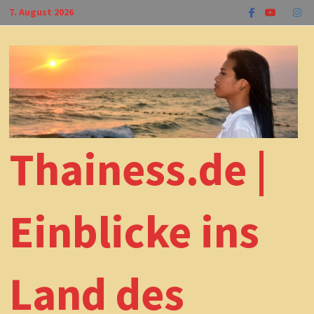
Zum
7. August 2026
Inhalt
springen
Thainess.de |
Einblicke ins
Land des