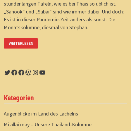
stundenlangen Tafeln, wie es bei Thais so üblich ist.
„Sanook“ und „Sabai“ sind wie immer dabei. Und doch:
Es ist in dieser Pandemie-Zeit anders als sonst. Die
Monatskolumne, diesmal von Stephan.
POOLGEDANKEN,
WEITERLESEN
GEDANKENPOOL:
EINE
ZEIT
DER
VERUNSICHERUNG.
Twitter
Facebook
Facebook
WordPress
Instagram
YouTube
Kategorien
Augenblicke im Land des Lächelns
Mi allai may – Unsere Thailand-Kolumne