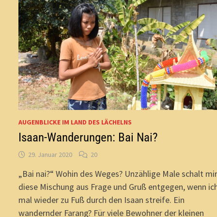
AUGENBLICKE IM LAND DES LÄCHELNS
Isaan-Wanderungen: Bai Nai?
29. Januar 2020
20
„Bai nai?“ Wohin des Weges? Unzählige Male schalt mi
diese Mischung aus Frage und Gruß entgegen, wenn ic
mal wieder zu Fuß durch den Isaan streife. Ein
wandernder Farang? Für viele Bewohner der kleinen