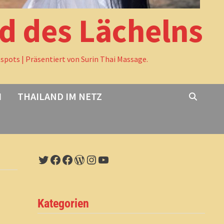
nd des Lächelns
tspots | Präsentiert von Surin Thai Massage.
I
THAILAND IM NETZ
Twitter
Facebook
Facebook
WordPress
Instagram
YouTube
Kategorien