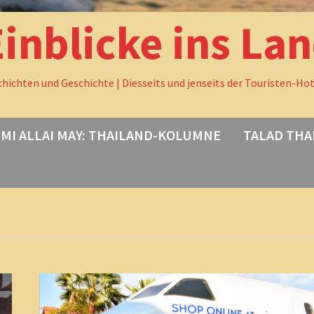
Einblicke ins La
chichten und Geschichte | Diesseits und jenseits der Touristen-Ho
MI ALLAI MAY: THAILAND-KOLUMNE
TALAD THA