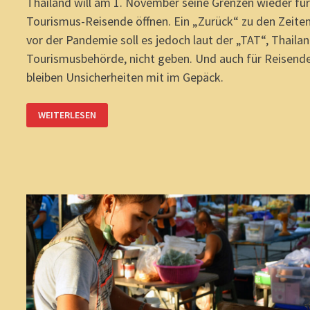
Thailand will am 1. November seine Grenzen wieder fü
Tourismus-Reisende öffnen. Ein „Zurück“ zu den Zeite
vor der Pandemie soll es jedoch laut der „TAT“, Thaila
Tourismusbehörde, nicht geben. Und auch für Reisend
bleiben Unsicherheiten mit im Gepäck.
THAILAND-
WEITERLESEN
COMEBACK:
HERZLICHE
AUSLADUNG?