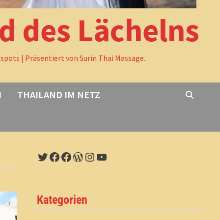
nd des Lächelns
tspots | Präsentiert von Surin Thai Massage.
I
THAILAND IM NETZ
Twitter
Facebook
Facebook
WordPress
Instagram
YouTube
Kategorien