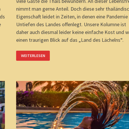
r
viele Gäste die Thais bewundern. An dieser Lebensf
n
nimmt man gerne Anteil. Doch diese sehr thailändis
nds
Eigenschaft leidet in Zeiten, in denen eine Pandemie
e
Untiefen des Landes offenlegt. Unsere Kolumne ist
daher auch diesmal leider keine einfache Kost und wi
einen traurigen Blick auf das „Land des Lächelns“.
LAND
WEITERLESEN
DES
VERLORENEN
LÄCHELNS?