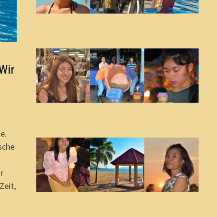
Wir
e.
sche
r
Zeit,