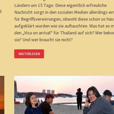
Ländern um 15 Tage. Diese eigentlich erfreuliche
d
Nachricht sorgt in den sozialen Medien allerdings er
für Begriffsverwirrungen, obwohl diese schon so häu
aufgeklärt wurden wie sie auftauchten. Was hat es m
den „Visa on arrival“ für Thailand auf sich? Wer be
sie? Und wer braucht sie nicht?
WARUM
WEITERLESEN
VIELE
EU-
BÜRGER
IN
THAILAND
KEIN
„VISA
ON
ARRIVAL“
ERHALTEN.
UND
BALD
DOCH
15
TAGE
LÄNGER
BLEIBEN