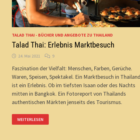
TALAD THAI - BÜCHER UND ANGEBOTE ZU THAILAND
Talad Thai: Erlebnis Marktbesuch
24. Mai 2021
9
Faszination der Vielfalt: Menschen, Farben, Gerüche.
Waren, Speisen, Spektakel. Ein Marktbesuch in Thailan
ist ein Erlebnis. Ob im tiefsten Isaan oder des Nachts
mitten in Bangkok. Ein Fotoreport von Thailands
authentischen Märkten jenseits des Tourismus.
TALAD
WEITERLESEN
THAI:
ERLEBNIS
MARKTBESUCH