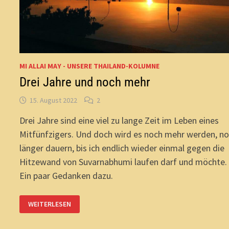
MI ALLAI MAY - UNSERE THAILAND-KOLUMNE
Drei Jahre und noch mehr
15. August 2022
2
Drei Jahre sind eine viel zu lange Zeit im Leben eines
Mitfünfzigers. Und doch wird es noch mehr werden, n
länger dauern, bis ich endlich wieder einmal gegen die
Hitzewand von Suvarnabhumi laufen darf und möchte.
Ein paar Gedanken dazu.
DREI
WEITERLESEN
JAHRE
UND
NOCH
MEHR