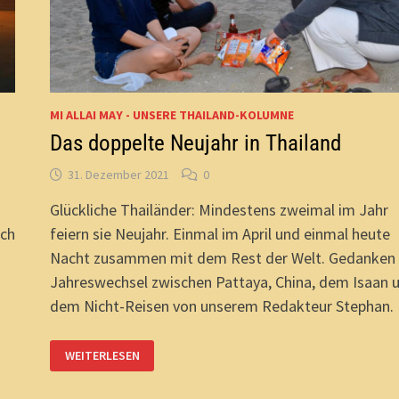
DÜRFEN.
MI ALLAI MAY - UNSERE THAILAND-KOLUMNE
Das doppelte Neujahr in Thailand
31. Dezember 2021
0
Glückliche Thailänder: Mindestens zweimal im Jahr
och
feiern sie Neujahr. Einmal im April und einmal heute
Nacht zusammen mit dem Rest der Welt. Gedanken
Jahreswechsel zwischen Pattaya, China, dem Isaan 
dem Nicht-Reisen von unserem Redakteur Stephan.
DAS
WEITERLESEN
DOPPELTE
NEUJAHR
IN
THAILAND