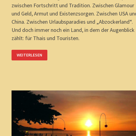
zwischen Fortschritt und Tradition. Zwischen Glamour
und Geld, Armut und Existenzsorgen. Zwischen USA un
China. Zwischen Urlaubsparadies und „Abzockerland“.
Und doch immer noch ein Land, in dem der Augenblick
zählt: für Thais und Touristen.
THAILAND
WEITERLESEN
IN
DEN
ZWANZIGERN:
NICHTS
IST
EWIG.