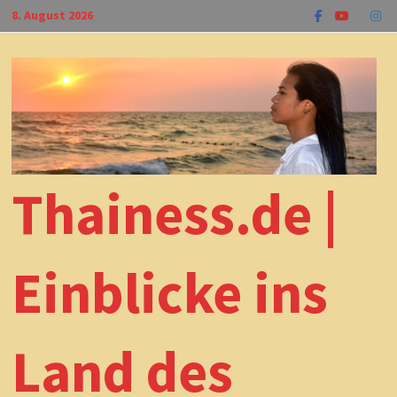
Zum
8. August 2026
Inhalt
springen
Thainess.de |
Einblicke ins
Land des