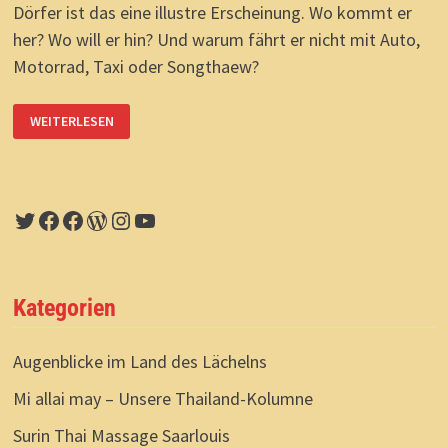
Dörfer ist das eine illustre Erscheinung. Wo kommt er
her? Wo will er hin? Und warum fährt er nicht mit Auto,
Motorrad, Taxi oder Songthaew?
ISAAN-
WEITERLESEN
WANDERUNGEN:
BAI
NAI?
Twitter
Facebook
Facebook
WordPress
Instagram
YouTube
Kategorien
Augenblicke im Land des Lächelns
Mi allai may – Unsere Thailand-Kolumne
Surin Thai Massage Saarlouis