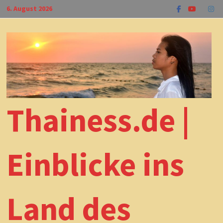
Zum
6. August 2026
Inhalt
springen
Thainess.de |
Einblicke ins
Land des