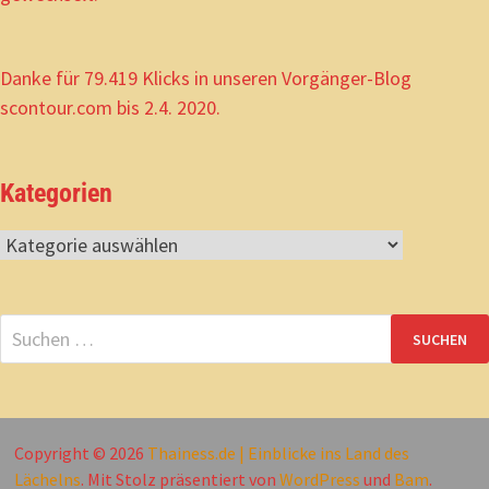
Danke für 79.419 Klicks in unseren Vorgänger-Blog
scontour.com bis 2.4. 2020.
Kategorien
Kategorien
Suchen
nach:
Copyright © 2026
Thainess.de | Einblicke ins Land des
Lächelns
. Mit Stolz präsentiert von
WordPress
und
Bam
.