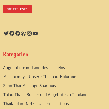
GESICHTER
WEITERLESEN
AUS
VIER
WOCHEN
THAILAND
Twitter
Facebook
Facebook
WordPress
Instagram
YouTube
Kategorien
Augenblicke im Land des Lächelns
Mi allai may – Unsere Thailand-Kolumne
Surin Thai Massage Saarlouis
Talad Thai – Bücher und Angebote zu Thailand
Thailand im Netz – Unsere Linktipps