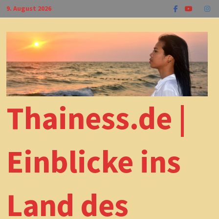
Zum
9. August 2026
Inhalt
springen
Thainess.de |
Einblicke ins
Land des