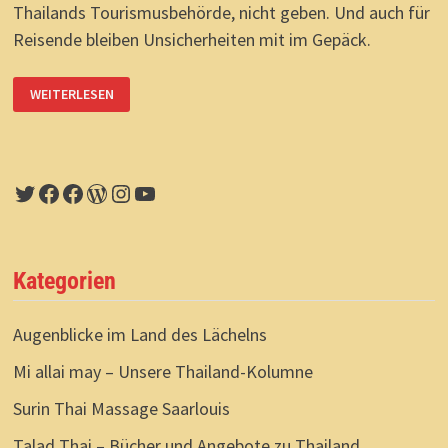
Thailands Tourismusbehörde, nicht geben. Und auch für
Reisende bleiben Unsicherheiten mit im Gepäck.
THAILAND-
WEITERLESEN
COMEBACK:
HERZLICHE
AUSLADUNG?
Twitter
Facebook
Facebook
WordPress
Instagram
YouTube
Kategorien
Augenblicke im Land des Lächelns
Mi allai may – Unsere Thailand-Kolumne
Surin Thai Massage Saarlouis
Talad Thai – Bücher und Angebote zu Thailand