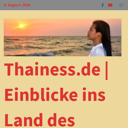
Zum
6. August 2026
Inhalt
springen
Thainess.de |
Einblicke ins
Land des