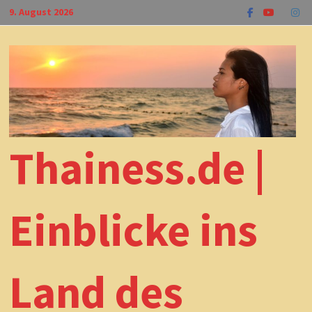
Zum
9. August 2026
Inhalt
springen
Thainess.de |
Einblicke ins
Land des