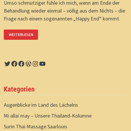
Umso schmutziger fühle ich mich, wenn am Ende der
Behandlung wieder einmal – völlig aus dem Nichts – die
Frage nach einem sogenannten „Happy End“ kommt.
„HAPPY
WEITERLESEN
END?“
UND
ES
IST
WIEDER
PASSIERT!
Twitter
Facebook
Facebook
WordPress
Instagram
YouTube
Kategorien
Augenblicke im Land des Lächelns
Mi allai may – Unsere Thailand-Kolumne
Surin Thai Massage Saarlouis