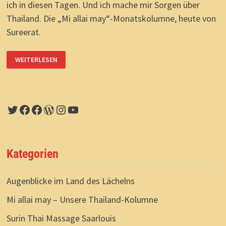
ich in diesen Tagen. Und ich mache mir Sorgen über
Thailand. Die „Mi allai may“-Monatskolumne, heute von
Sureerat.
QUO
WEITERLESEN
VADIS
MEIN
THAILAND?
Twitter
Facebook
Facebook
WordPress
Instagram
YouTube
Kategorien
Augenblicke im Land des Lächelns
Mi allai may – Unsere Thailand-Kolumne
Surin Thai Massage Saarlouis