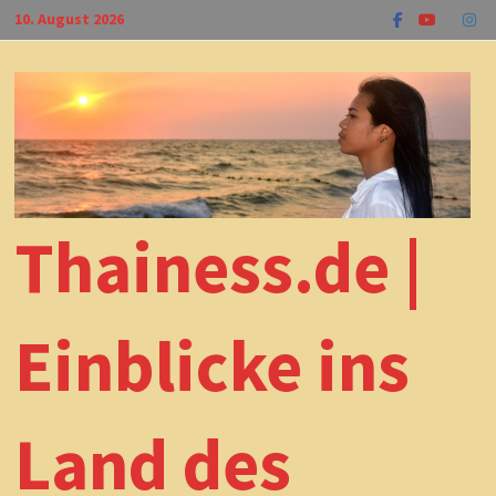
Zum
10. August 2026
Inhalt
springen
Thainess.de |
Einblicke ins
Land des