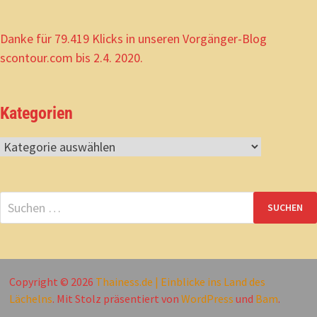
Danke für 79.419 Klicks in unseren Vorgänger-Blog
scontour.com bis 2.4. 2020.
Kategorien
Kategorien
Suchen
nach:
Copyright © 2026
Thainess.de | Einblicke ins Land des
Lächelns
. Mit Stolz präsentiert von
WordPress
und
Bam
.