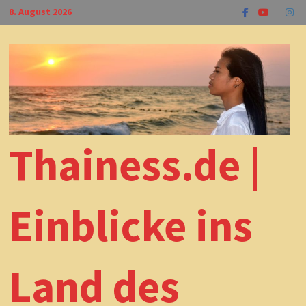
Zum
8. August 2026
Inhalt
springen
Thainess.de |
Einblicke ins
Land des