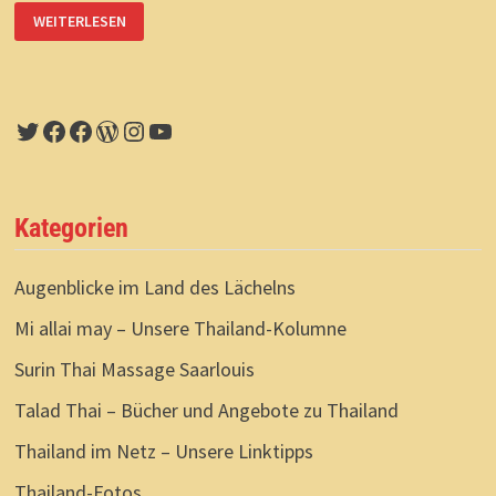
ISAAN:
WEITERLESEN
VERSCHLAFENE
HOCHZEIT
Twitter
Facebook
Facebook
WordPress
Instagram
YouTube
Kategorien
Augenblicke im Land des Lächelns
Mi allai may – Unsere Thailand-Kolumne
Surin Thai Massage Saarlouis
Talad Thai – Bücher und Angebote zu Thailand
Thailand im Netz – Unsere Linktipps
Thailand-Fotos