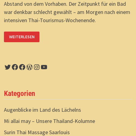
Abstand von dem Vorhaben. Der Zeitpunkt für ein Bad
war denkbar schlecht gewählt – am Morgen nach einem
intensiven Thai-Tourismus-Wochenende.
MIT
WEITERLESEN
NOON
AM
BANG
SAEN
BEACH
Twitter
Facebook
Facebook
WordPress
Instagram
YouTube
Kategorien
Augenblicke im Land des Lächelns
Mi allai may – Unsere Thailand-Kolumne
Surin Thai Massage Saarlouis