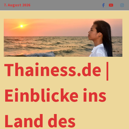
Zum
7. August 2026
Inhalt
springen
Thainess.de |
Einblicke ins
Land des