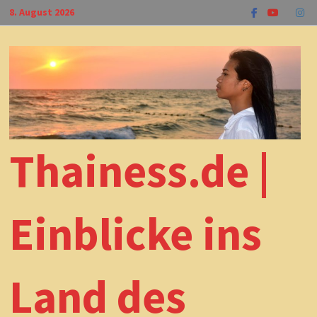
Zum
8. August 2026
Inhalt
springen
Thainess.de |
Einblicke ins
Land des