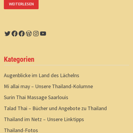
ISAAN:
WEITERLESEN
VERLOBUNG
VORM
FRÜHSTÜCK
Twitter
Facebook
Facebook
WordPress
Instagram
YouTube
Kategorien
Augenblicke im Land des Lächelns
Mi allai may – Unsere Thailand-Kolumne
Surin Thai Massage Saarlouis
Talad Thai – Bücher und Angebote zu Thailand
Thailand im Netz – Unsere Linktipps
Thailand-Fotos