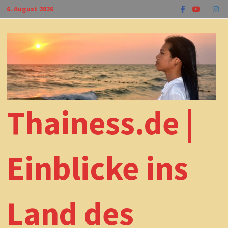
Zum
6. August 2026
Inhalt
springen
Thainess.de |
Einblicke ins
Land des