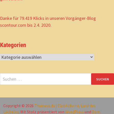
Danke für 79.419 Klicks in unseren Vorgänger-Blog
scontour.com bis 2.4. 2020.
Kategorien
Kategorien
Suchen
nach:
Copyright © 2026
Thainess.de | Einblicke ins Land des
Lächelns
. Mit Stolz präsentiert von
WordPress
und
Bam
.