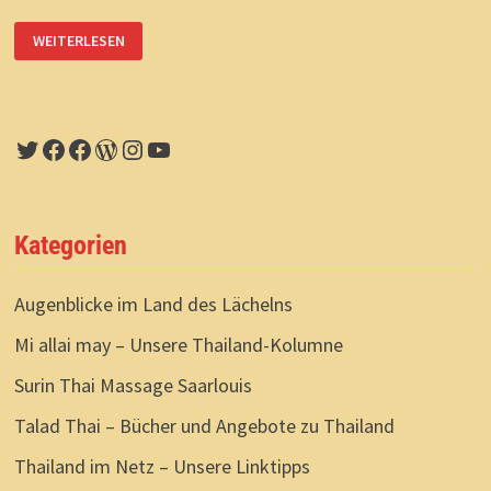
TALAD
WEITERLESEN
THAI:
ERLEBNIS
MARKTBESUCH
Twitter
Facebook
Facebook
WordPress
Instagram
YouTube
Kategorien
Augenblicke im Land des Lächelns
Mi allai may – Unsere Thailand-Kolumne
Surin Thai Massage Saarlouis
Talad Thai – Bücher und Angebote zu Thailand
Thailand im Netz – Unsere Linktipps