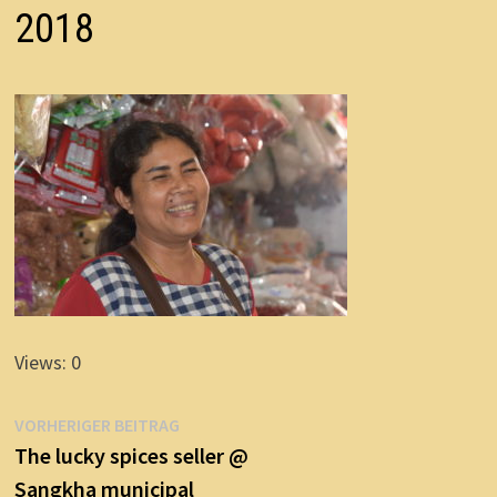
2018
Views: 0
Beitragsnavigation
Vorheriger
VORHERIGER BEITRAG
Beitrag:
The lucky spices seller @
Sangkha municipal