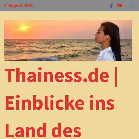
Zum
7. August 2026
Inhalt
springen
Thainess.de |
Einblicke ins
Land des