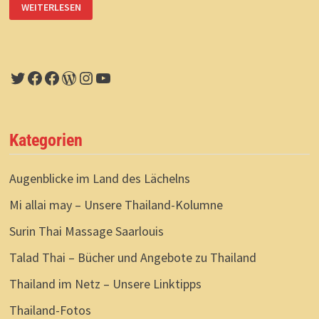
THAI-
WEITERLESEN
FOOD:
SCHARFE
STERNSTUNDEN
Twitter
Facebook
Facebook
WordPress
Instagram
YouTube
Kategorien
Augenblicke im Land des Lächelns
Mi allai may – Unsere Thailand-Kolumne
Surin Thai Massage Saarlouis
Talad Thai – Bücher und Angebote zu Thailand
Thailand im Netz – Unsere Linktipps
Thailand-Fotos