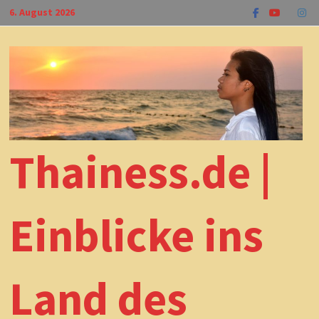
Zum
6. August 2026
Inhalt
springen
Thainess.de |
Einblicke ins
Land des