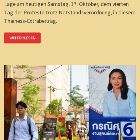
Lage am heutigen Samstag, 17. Oktober, dem vierten
Tag der Proteste trotz Notstandsverordnung, in diesem
Thainess-Extrabeitrag.
THAILANDS
WEITERLESEN
AKTUELLE
LAGE:
SCHOKOLADE
STATT
WAFFEN?