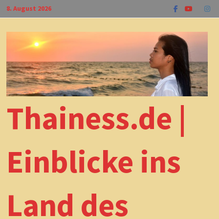
Zum
8. August 2026
Inhalt
springen
Thainess.de |
Einblicke ins
Land des