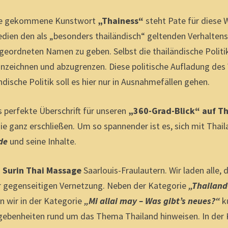
Mode gekommene Kunstwort
„Thainess“
steht Pate für diese 
Medien den als „besonders thailändisch“ geltenden Verhalten
rgeordneten Namen zu geben. Selbst die thailändische Polit
nnzeichnen und abzugrenzen. Diese politische Aufladung des
dische Politik soll es hier nur in Ausnahmefällen gehen.
s perfekte Überschrift für unseren
„360-Grad-Blick“ auf T
nie ganz erschließen. Um so spannender ist es, sich mit Thail
de
und seine Inhalte.
n
Surin Thai Massage
Saarlouis-Fraulautern. Wir laden alle,
ur gegenseitigen Vernetzung. Neben der Kategorie
„Thailand
n wir in der Kategorie
„Mi allai may – Was gibt’s neues?“
ku
egebenheiten rund um das Thema Thailand hinweisen. In der