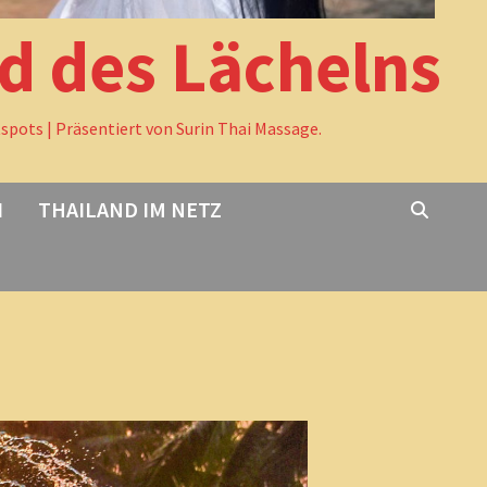
nd des Lächelns
tspots | Präsentiert von Surin Thai Massage.
I
THAILAND IM NETZ