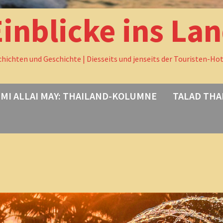
Einblicke ins La
chichten und Geschichte | Diesseits und jenseits der Touristen-Ho
MI ALLAI MAY: THAILAND-KOLUMNE
TALAD THA