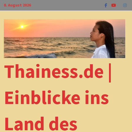
Zum
8. August 2026
Inhalt
springen
Thainess.de |
Einblicke ins
Land des