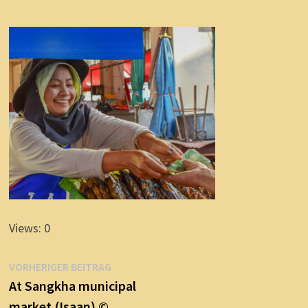
Views: 0
Beitragsnavigation
Vorheriger
VORHERIGER BEITRAG
Beitrag:
At Sangkha municipal
market (Isaan) ©