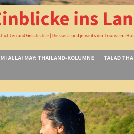
Einblicke ins La
chichten und Geschichte | Diesseits und jenseits der Touristen-Ho
MI ALLAI MAY: THAILAND-KOLUMNE
TALAD THA