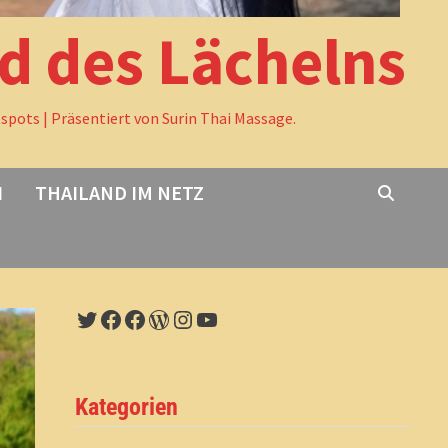
nd des Lächelns
tspots | Präsentiert von Surin Thai Massage.
I
THAILAND IM NETZ
Twitter
Facebook
Facebook
WordPress
Instagram
YouTube
Kategorien