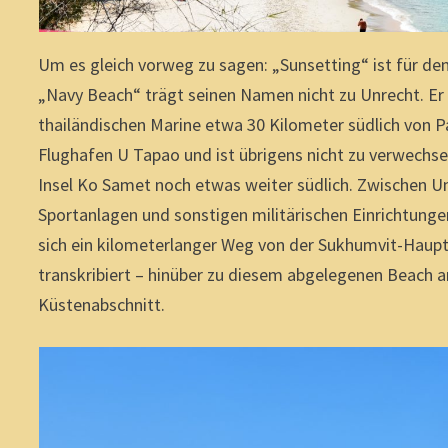
Um es gleich vorweg zu sagen: „Sunsetting“ ist für d
„Navy Beach“ trägt seinen Namen nicht zu Unrecht. Er l
thailändischen Marine etwa 30 Kilometer südlich von P
Flughafen U Tapao und ist übrigens nicht zu verwechs
Insel Ko Samet noch etwas weiter südlich. Zwischen U
Sportanlagen und sonstigen militärischen Einrichtunge
sich ein kilometerlanger Weg von der Sukhumvit-Haupt
transkribiert – hinüber zu diesem abgelegenen Beach
Küstenabschnitt.