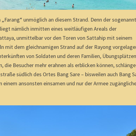
en „Farang“ unmöglich an diesem Strand. Denn der sogenann
iegt nämlich inmitten eines weitläufigen Areals der
attaya, unmittelbar vor den Toren von Sattahip mit seinem
eln mit dem gleichnamigen Strand auf der Rayong vorgelage
nterkünften von Soldaten und deren Familien, Übungsplätzen
n, die Besucher mehr erahnen als erblicken können, schlänge
straße südlich des Ortes Bang Sare – bisweilen auch Bang S
 an einem ansonsten einsamen und nur der Armee zugänglich