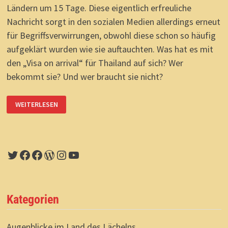
Ländern um 15 Tage. Diese eigentlich erfreuliche
Nachricht sorgt in den sozialen Medien allerdings erneut
für Begriffsverwirrungen, obwohl diese schon so häufig
aufgeklärt wurden wie sie auftauchten. Was hat es mit
den „Visa on arrival“ für Thailand auf sich? Wer
bekommt sie? Und wer braucht sie nicht?
WARUM
WEITERLESEN
VIELE
EU-
BÜRGER
IN
THAILAND
KEIN
„VISA
Twitter
Facebook
Facebook
WordPress
Instagram
YouTube
ON
ARRIVAL“
ERHALTEN.
UND
BALD
DOCH
Kategorien
15
TAGE
LÄNGER
BLEIBEN
Augenblicke im Land des Lächelns