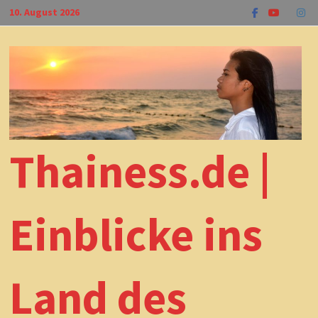
Zum
10. August 2026
Inhalt
springen
Thainess.de |
Einblicke ins
Land des