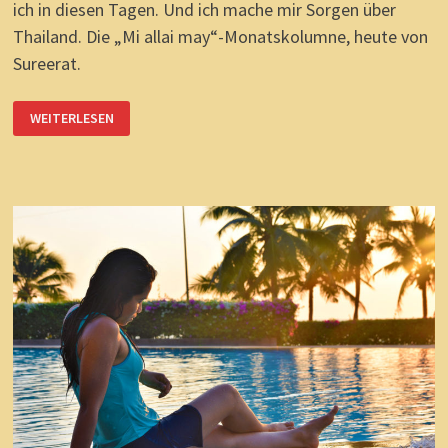
ich in diesen Tagen. Und ich mache mir Sorgen über
Thailand. Die „Mi allai may“-Monatskolumne, heute von
Sureerat.
QUO
WEITERLESEN
VADIS
MEIN
THAILAND?