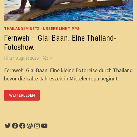
THAILAND IM NETZ - UNSERE LINKTIPPS
Fernweh – Glai Baan. Eine Thailand-
Fotoshow.
24. August 2019
4
Fernweh. Glai Baan. Eine kleine Fotoreise durch Thailand
bevor die kalte Jahreszeit in Mitteleuropa beginnt.
FERNWEH
WEITERLESEN
–
GLAI
BAAN.
EINE
THAILAND-
FOTOSHOW.
Twitter
Facebook
Facebook
WordPress
Instagram
YouTube