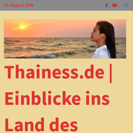
Zum
10. August 2026
Inhalt
springen
Thainess.de |
Einblicke ins
Land des