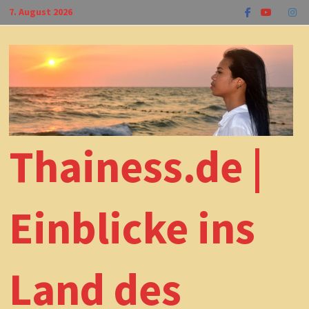
Zum
7. August 2026
Inhalt
springen
Thainess.de |
Einblicke ins
Land des