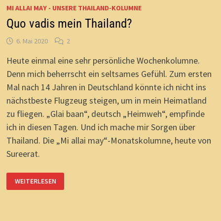
MI ALLAI MAY - UNSERE THAILAND-KOLUMNE
Quo vadis mein Thailand?
6. Mai 2020
2
Heute einmal eine sehr persönliche Wochenkolumne.
Denn mich beherrscht ein seltsames Gefühl. Zum ersten
Mal nach 14 Jahren in Deutschland könnte ich nicht ins
nächstbeste Flugzeug steigen, um in mein Heimatland
zu fliegen. „Glai baan“, deutsch „Heimweh“, empfinde
ich in diesen Tagen. Und ich mache mir Sorgen über
Thailand. Die „Mi allai may“-Monatskolumne, heute von
Sureerat.
QUO
WEITERLESEN
VADIS
MEIN
THAILAND?