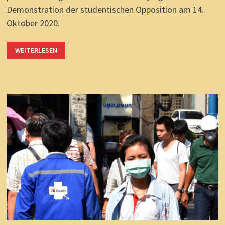
Demonstration der studentischen Opposition am 14.
Oktober 2020.
THAILANDS
WEITERLESEN
ZUKUNFT:
KEIN
SPRINT,
SONDERN
MARATHON.