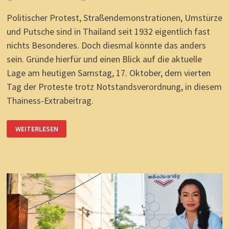
Politischer Protest, Straßendemonstrationen, Umstürze
und Putsche sind in Thailand seit 1932 eigentlich fast
nichts Besonderes. Doch diesmal könnte das anders
sein. Gründe hierfür und einen Blick auf die aktuelle
Lage am heutigen Samstag, 17. Oktober, dem vierten
Tag der Proteste trotz Notstandsverordnung, in diesem
Thainess-Extrabeitrag.
THAILANDS
WEITERLESEN
AKTUELLE
LAGE:
SCHOKOLADE
STATT
WAFFEN?