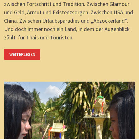
zwischen Fortschritt und Tradition. Zwischen Glamour
und Geld, Armut und Existenzsorgen. Zwischen USA und
China. Zwischen Urlaubsparadies und „Abzockerland“.
Und doch immer noch ein Land, in dem der Augenblick
zählt: für Thais und Touristen.
THAILAND
WEITERLESEN
IN
DEN
ZWANZIGERN:
NICHTS
IST
EWIG.