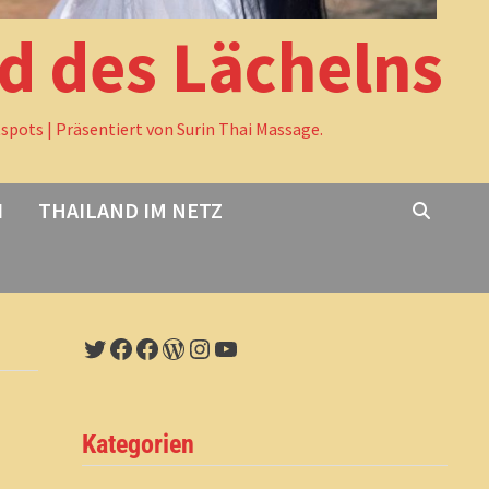
nd des Lächelns
tspots | Präsentiert von Surin Thai Massage.
I
THAILAND IM NETZ
Twitter
Facebook
Facebook
WordPress
Instagram
YouTube
Kategorien