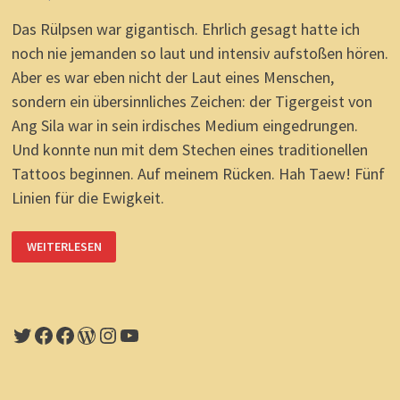
Das Rülpsen war gigantisch. Ehrlich gesagt hatte ich
noch nie jemanden so laut und intensiv aufstoßen hören.
Aber es war eben nicht der Laut eines Menschen,
sondern ein übersinnliches Zeichen: der Tigergeist von
Ang Sila war in sein irdisches Medium eingedrungen.
Und konnte nun mit dem Stechen eines traditionellen
Tattoos beginnen. Auf meinem Rücken. Hah Taew! Fünf
Linien für die Ewigkeit.
SAK
WEITERLESEN
YANT
&
HAH
TAEW
TATTOO:
SCHMERZ
UND
Twitter
Facebook
Facebook
WordPress
Instagram
YouTube
MYSTIK