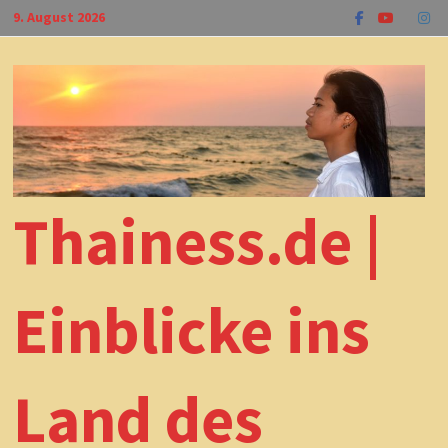
Zum
9. August 2026
Inhalt
springen
Thainess.de |
Einblicke ins
Land des