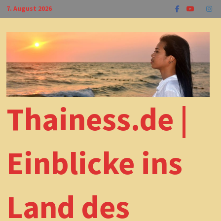
Zum
7. August 2026
Inhalt
springen
Thainess.de |
Einblicke ins
Land des