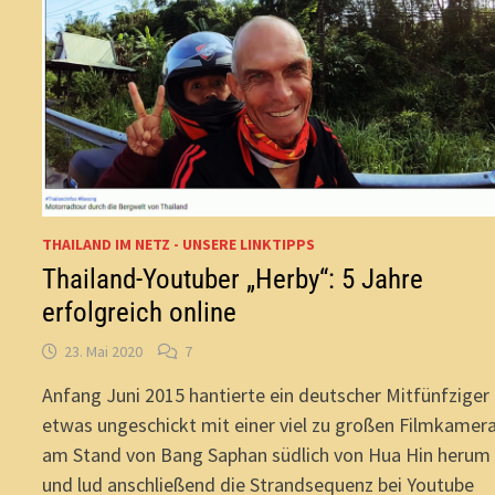
THAILAND IM NETZ - UNSERE LINKTIPPS
Thailand-Youtuber „Herby“: 5 Jahre
erfolgreich online
23. Mai 2020
7
Anfang Juni 2015 hantierte ein deutscher Mitfünfziger
etwas ungeschickt mit einer viel zu großen Filmkamer
am Stand von Bang Saphan südlich von Hua Hin herum
und lud anschließend die Strandsequenz bei Youtube