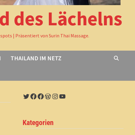
nd des Lächelns
tspots | Präsentiert von Surin Thai Massage.
I
THAILAND IM NETZ
Twitter
Facebook
Facebook
WordPress
Instagram
YouTube
Kategorien