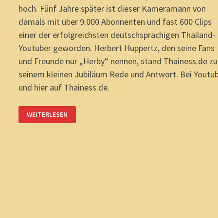
hoch. Fünf Jahre später ist dieser Kameramann von
damals mit über 9.000 Abonnenten und fast 600 Clips
einer der erfolgreichsten deutschsprachigen Thailand-
Youtuber geworden. Herbert Huppertz, den seine Fans
und Freunde nur „Herby“ nennen, stand Thainess.de zu
seinem kleinen Jubiläum Rede und Antwort. Bei Youtu
und hier auf Thainess.de.
THAILAND-
WEITERLESEN
YOUTUBER
„HERBY“:
5
JAHRE
ERFOLGREICH
ONLINE