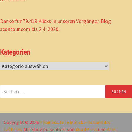
Danke für 79.419 Klicks in unseren Vorgänger-Blog
scontour.com bis 2.4. 2020.
Kategorien
Kategorien
Suchen
nach:
Copyright © 2026
Thainess.de | Einblicke ins Land des
Lächelns
. Mit Stolz präsentiert von
WordPress
und
Bam
.