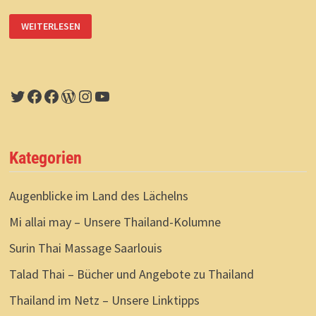
GESICHTER
WEITERLESEN
AUS
VIER
WOCHEN
THAILAND
Twitter
Facebook
Facebook
WordPress
Instagram
YouTube
Kategorien
Augenblicke im Land des Lächelns
Mi allai may – Unsere Thailand-Kolumne
Surin Thai Massage Saarlouis
Talad Thai – Bücher und Angebote zu Thailand
Thailand im Netz – Unsere Linktipps