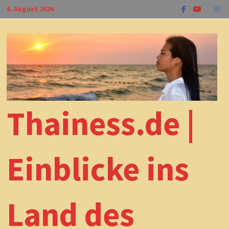
Zum
6. August 2026
Inhalt
springen
Thainess.de |
Einblicke ins
Land des