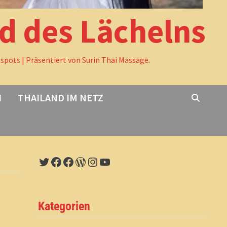
nd des Lächelns
tspots | Präsentiert von Surin Thai Massage.
I
THAILAND IM NETZ
Twitter
Facebook
Facebook
WordPress
Instagram
YouTube
Kategorien