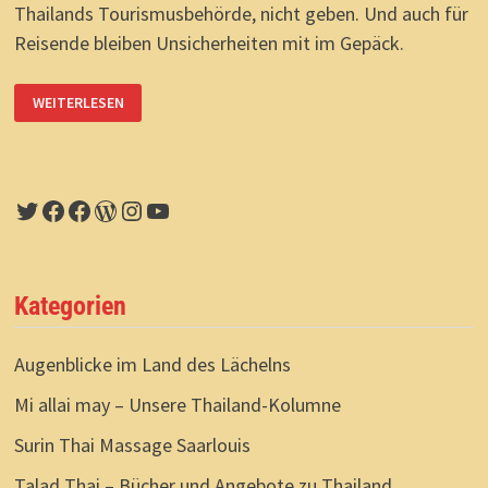
Thailands Tourismusbehörde, nicht geben. Und auch für
Reisende bleiben Unsicherheiten mit im Gepäck.
THAILAND-
WEITERLESEN
COMEBACK:
HERZLICHE
AUSLADUNG?
Twitter
Facebook
Facebook
WordPress
Instagram
YouTube
Kategorien
Augenblicke im Land des Lächelns
Mi allai may – Unsere Thailand-Kolumne
Surin Thai Massage Saarlouis
Talad Thai – Bücher und Angebote zu Thailand