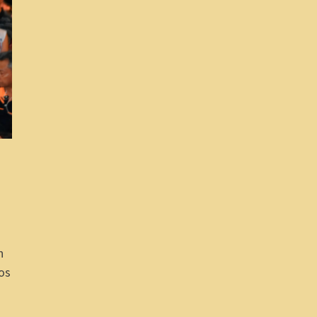
n
tos