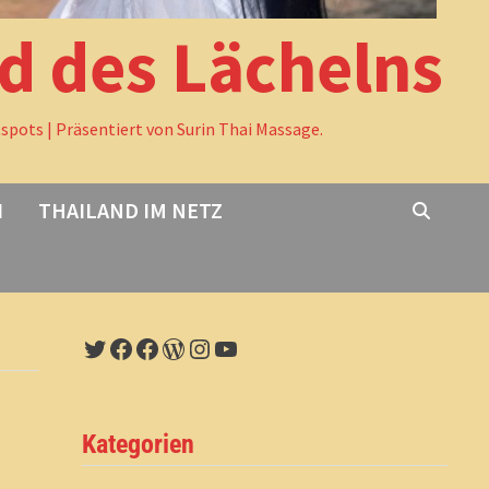
nd des Lächelns
tspots | Präsentiert von Surin Thai Massage.
I
THAILAND IM NETZ
Twitter
Facebook
Facebook
WordPress
Instagram
YouTube
Kategorien