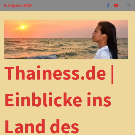
Zum
8. August 2026
Inhalt
springen
Thainess.de |
Einblicke ins
Land des