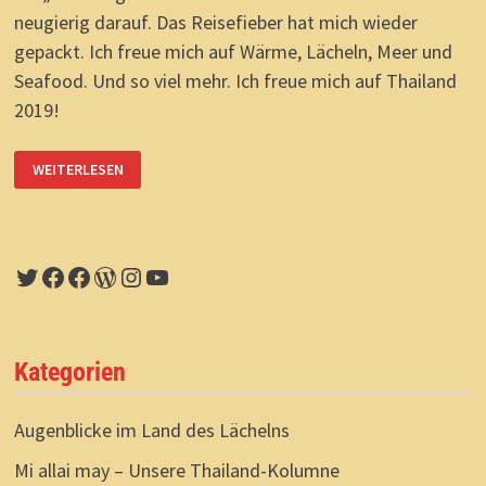
neugierig darauf. Das Reisefieber hat mich wieder
gepackt. Ich freue mich auf Wärme, Lächeln, Meer und
Seafood. Und so viel mehr. Ich freue mich auf Thailand
2019!
NEUE
WEITERLESEN
AUGENBLICKE
IN
THAILAND
Twitter
Facebook
Facebook
WordPress
Instagram
YouTube
Kategorien
Augenblicke im Land des Lächelns
Mi allai may – Unsere Thailand-Kolumne