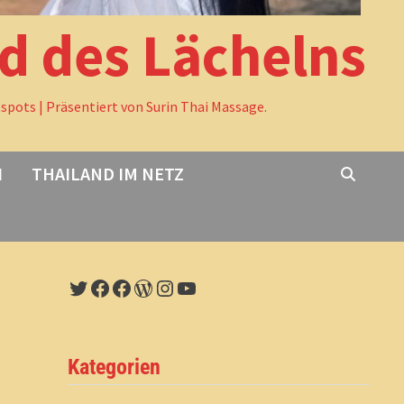
nd des Lächelns
tspots | Präsentiert von Surin Thai Massage.
I
THAILAND IM NETZ
Twitter
Facebook
Facebook
WordPress
Instagram
YouTube
Kategorien