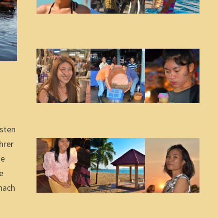
hsten
hrer
ie
e
nach