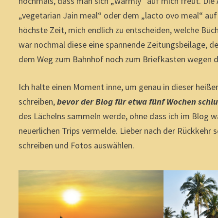
nochmals, dass man sich „warmly“ auf mich freut. Die 
„vegetarian Jain meal“ oder dem „lacto ovo meal“ auf
höchste Zeit, mich endlich zu entscheiden, welche B
war nochmal diese eine spannende Zeitungsbeilage, de
dem Weg zum Bahnhof noch zum Briefkasten wegen di
Ich halte einen Moment inne, um genau in dieser heiße
schreiben,
bevor der Blog für etwa fünf Wochen sch
des Lächelns sammeln werde, ohne dass ich im Blog w
neuerlichen Trips vermelde. Lieber nach der Rückkehr s
schreiben und Fotos auswählen.