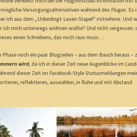
Airline verweist mich bei der Flugvorschau-Information mit
 mögliche Versorgungsalternativen während des Fluges. Es i
ücher ich aus dem „Unbedingt-Lesen-Stapel“ mitnehme. Und 
r ich mich unterwegs widmen wollte? Und nicht vergessen: 
eses einen Schreibens, das noch raus muss…
n Phase noch ein paar Blogzeilen – aus dem Bauch heraus – 
lummern wird
, da ich in dieser Zeit neue Augenblicke im Lan
ährend dieser Zeit im Facebook-Style Statusmeldungen mei
ortieren, reflektieren, auswählen, in Ruhe und mit Abstand