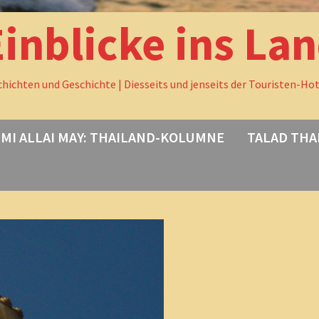
Einblicke ins La
chichten und Geschichte | Diesseits und jenseits der Touristen-Ho
MI ALLAI MAY: THAILAND-KOLUMNE
TALAD THA