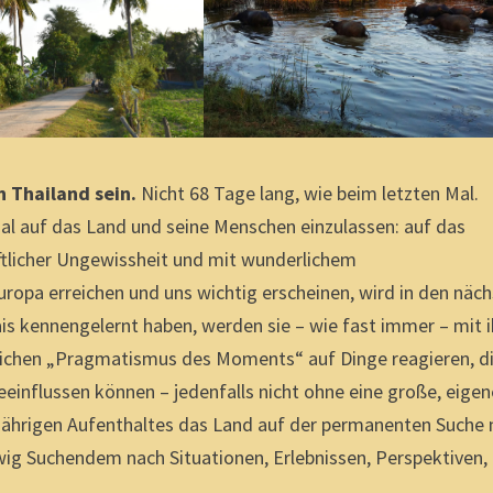
n Thailand sein.
Nicht 68 Tage lang, wie beim letzten Mal.
Mal auf das Land und seine Menschen einzulassen: auf das
aftlicher Ungewissheit und mit wunderlichem
uropa erreichen und uns wichtig erscheinen, wird in den näc
is kennengelernt haben, werden sie – wie fast immer – mit i
tlichen „Pragmatismus des Moments“ auf Dinge reagieren, d
beeinflussen können – jedenfalls nicht ohne eine große, eigen
jährigen Aufenthaltes das Land auf der permanenten Suche 
 ewig Suchendem nach Situationen, Erlebnissen, Perspektiven,