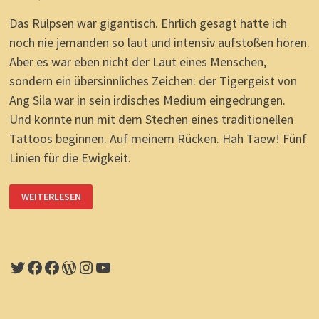
Das Rülpsen war gigantisch. Ehrlich gesagt hatte ich
noch nie jemanden so laut und intensiv aufstoßen hören.
Aber es war eben nicht der Laut eines Menschen,
sondern ein übersinnliches Zeichen: der Tigergeist von
Ang Sila war in sein irdisches Medium eingedrungen.
Und konnte nun mit dem Stechen eines traditionellen
Tattoos beginnen. Auf meinem Rücken. Hah Taew! Fünf
Linien für die Ewigkeit.
SAK
WEITERLESEN
YANT
&
HAH
TAEW
TATTOO:
SCHMERZ
UND
Twitter
Facebook
Facebook
WordPress
Instagram
YouTube
MYSTIK