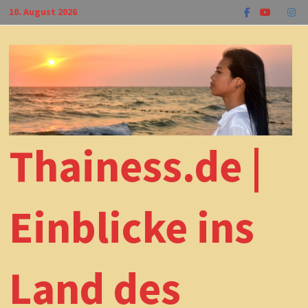
Zum
10. August 2026
Inhalt
springen
Thainess.de |
Einblicke ins
Land des