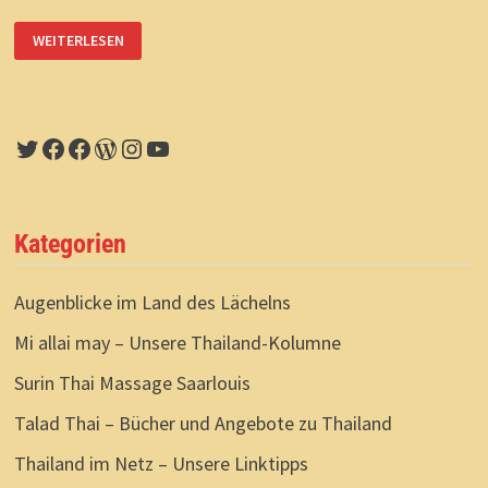
TALAD
WEITERLESEN
THAI:
ERLEBNIS
MARKTBESUCH
Twitter
Facebook
Facebook
WordPress
Instagram
YouTube
Kategorien
Augenblicke im Land des Lächelns
Mi allai may – Unsere Thailand-Kolumne
Surin Thai Massage Saarlouis
Talad Thai – Bücher und Angebote zu Thailand
Thailand im Netz – Unsere Linktipps