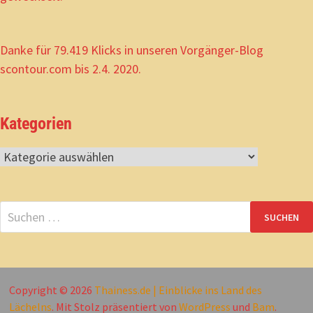
Danke für 79.419 Klicks in unseren Vorgänger-Blog
scontour.com bis 2.4. 2020.
Kategorien
Kategorien
Suchen
nach:
Copyright © 2026
Thainess.de | Einblicke ins Land des
Lächelns
. Mit Stolz präsentiert von
WordPress
und
Bam
.