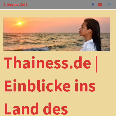
Zum
9. August 2026
Inhalt
springen
Thainess.de |
Einblicke ins
Land des