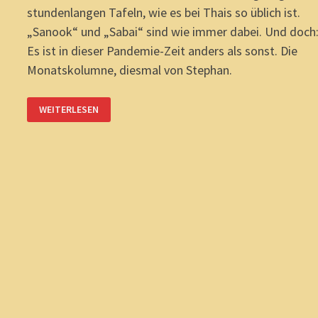
stundenlangen Tafeln, wie es bei Thais so üblich ist.
„Sanook“ und „Sabai“ sind wie immer dabei. Und doch
Es ist in dieser Pandemie-Zeit anders als sonst. Die
Monatskolumne, diesmal von Stephan.
POOLGEDANKEN,
WEITERLESEN
GEDANKENPOOL:
EINE
ZEIT
DER
VERUNSICHERUNG.