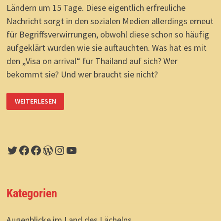
Ländern um 15 Tage. Diese eigentlich erfreuliche
Nachricht sorgt in den sozialen Medien allerdings erneut
für Begriffsverwirrungen, obwohl diese schon so häufig
aufgeklärt wurden wie sie auftauchten. Was hat es mit
den „Visa on arrival“ für Thailand auf sich? Wer
bekommt sie? Und wer braucht sie nicht?
WARUM
WEITERLESEN
VIELE
EU-
BÜRGER
IN
THAILAND
KEIN
„VISA
Twitter
Facebook
Facebook
WordPress
Instagram
YouTube
ON
ARRIVAL“
ERHALTEN.
UND
BALD
DOCH
Kategorien
15
TAGE
LÄNGER
BLEIBEN
Augenblicke im Land des Lächelns