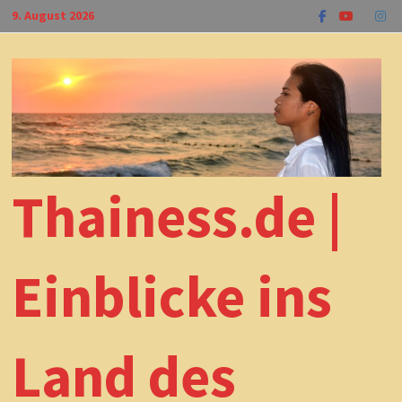
Zum
9. August 2026
Inhalt
springen
Thainess.de |
Einblicke ins
Land des