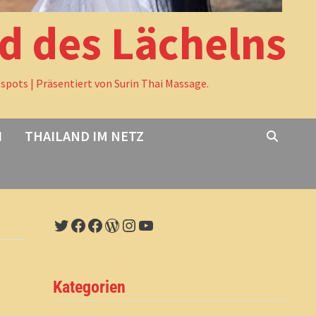
nd des Lächelns
tspots | Präsentiert von Surin Thai Massage.
I
THAILAND IM NETZ
Twitter
Facebook
Facebook
WordPress
Instagram
YouTube
Kategorien