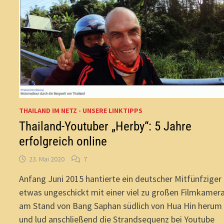
THAILAND IM NETZ - UNSERE LINKTIPPS
Thailand-Youtuber „Herby“: 5 Jahre
erfolgreich online
23. Mai 2020
7
Anfang Juni 2015 hantierte ein deutscher Mitfünfziger
etwas ungeschickt mit einer viel zu großen Filmkamer
am Stand von Bang Saphan südlich von Hua Hin herum
und lud anschließend die Strandsequenz bei Youtube