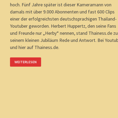
hoch. Fünf Jahre später ist dieser Kameramann von
damals mit über 9.000 Abonnenten und fast 600 Clips
einer der erfolgreichsten deutschsprachigen Thailand-
Youtuber geworden. Herbert Huppertz, den seine Fans
und Freunde nur „Herby“ nennen, stand Thainess.de zu
seinem kleinen Jubiläum Rede und Antwort. Bei Youtu
und hier auf Thainess.de.
THAILAND-
WEITERLESEN
YOUTUBER
„HERBY“:
5
JAHRE
ERFOLGREICH
ONLINE