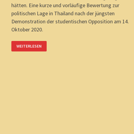
hätten. Eine kurze und vorläufige Bewertung zur
politischen Lage in Thailand nach der jüngsten
Demonstration der studentischen Opposition am 14.
Oktober 2020.
THAILANDS
WEITERLESEN
ZUKUNFT:
KEIN
SPRINT,
SONDERN
MARATHON.