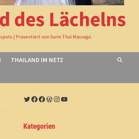
nd des Lächelns
tspots | Präsentiert von Surin Thai Massage.
I
THAILAND IM NETZ
Twitter
Facebook
Facebook
WordPress
Instagram
YouTube
Kategorien