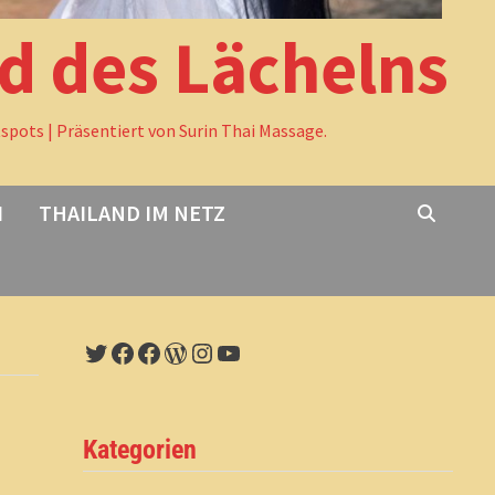
nd des Lächelns
tspots | Präsentiert von Surin Thai Massage.
I
THAILAND IM NETZ
Twitter
Facebook
Facebook
WordPress
Instagram
YouTube
Kategorien