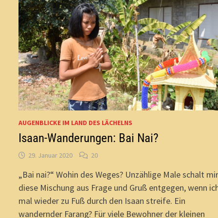
AUGENBLICKE IM LAND DES LÄCHELNS
Isaan-Wanderungen: Bai Nai?
29. Januar 2020
20
„Bai nai?“ Wohin des Weges? Unzählige Male schalt mi
diese Mischung aus Frage und Gruß entgegen, wenn ic
mal wieder zu Fuß durch den Isaan streife. Ein
wandernder Farang? Für viele Bewohner der kleinen