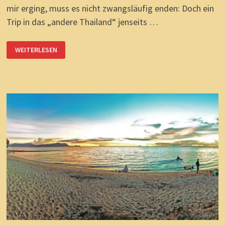
mir erging, muss es nicht zwangsläufig enden: Doch ein
Trip in das „andere Thailand“ jenseits …
ISAAN:
WEITERLESEN
VERLOBUNG
VORM
FRÜHSTÜCK