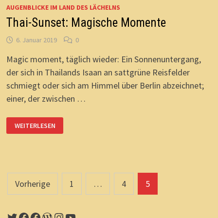
AUGENBLICKE IM LAND DES LÄCHELNS
Thai-Sunset: Magische Momente
6. Januar 2019
0
Magic moment, täglich wieder: Ein Sonnenuntergang,
der sich in Thailands Isaan an sattgrüne Reisfelder
schmiegt oder sich am Himmel über Berlin abzeichnet;
einer, der zwischen …
THAI-
WEITERLESEN
SUNSET:
MAGISCHE
MOMENTE
Seitennummerierung
Vorherige
1
…
4
5
der
Twitter
Facebook
Facebook
WordPress
Instagram
YouTube