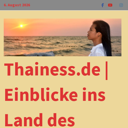
Zum
6. August 2026
Inhalt
springen
Thainess.de |
Einblicke ins
Land des