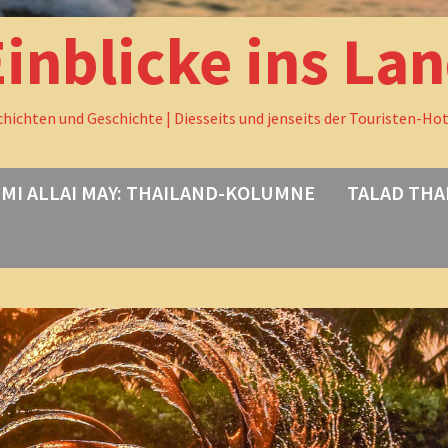
Einblicke ins La
chichten und Geschichte | Diesseits und jenseits der Touristen-Ho
MI ALLAI MAY: THAILAND-KOLUMNE
TALAD THA