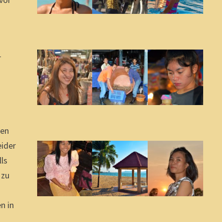
r
den
eider
ls
 zu
n in