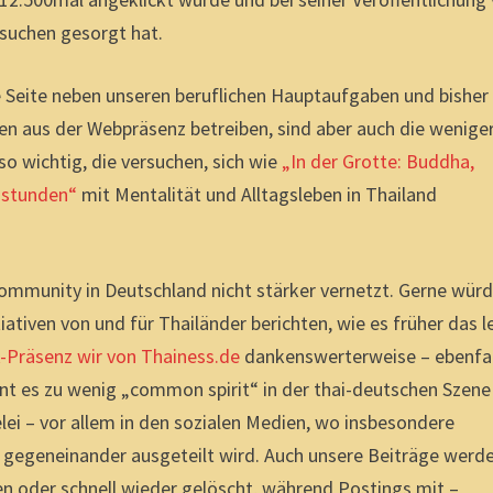
suchen gesorgt hat.
e Seite neben unseren beruflichen Hauptaufgaben und bisher
n aus der Webpräsenz betreiben, sind aber auch die wenige
o wichtig, die versuchen, sich wie
„In der Grotte: Buddha,
nstunden“
mit Mentalität und Alltagsleben in Thailand
Community in Deutschland nicht stärker vernetzt. Gerne wür
iativen von und für Thailänder berichten, wie es früher das l
Präsenz wir von Thainess.de
dankenswerterweise – ebenfal
int es zu wenig „common spirit“ in der thai-deutschen Szene
i – vor allem in den sozialen Medien, wo insbesondere
 gegeneinander ausgeteilt wird. Auch unsere Beiträge werde
ben oder schnell wieder gelöscht, während Postings mit –