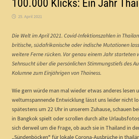
100.000 Klicks: Ein Jahr Tha
25. April 2021
Die Welt im April 2021. Covid-Infektionszahlen in Thail
britische, südafrikanische oder indische Mutationen las
weitere Ferne rücken. Vor genau einem Jahr starteten wir 
Sehnsucht über die persönlichen Stimmungstiefs des Aug
Kolumne zum Einjährigen von Thainess.
Wie gern würde man mal wieder etwas anderes lesen un
weltumspannende Entwicklung lässt uns leider nicht los
spätestens um 22 Uhr in unserem Zuhause, schauen bei
in Bangkok spielt oder scrollen durch alte Urlaubsfoto
sich derweil um die Frage, ob auch sie in Thailand in 
„Sündenböcken“ für lokale Corona-Ausbrüche in thailä