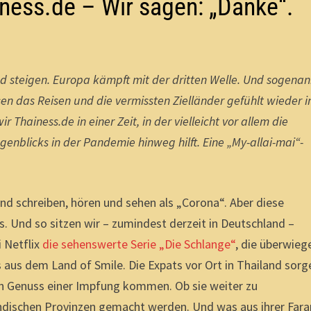
iness.de – Wir sagen: „Danke“.
and steigen. Europa kämpft mit der dritten Welle. Und sogena
sen das Reisen und die vermissten Zielländer gefühlt wieder i
Thainess.de in einer Zeit, in der vielleicht vor allem die
enblicks in der Pandemie hinweg hilft. Eine „My-allai-mai“-
d schreiben, hören und sehen als „Corona“. Aber diese
. Und so sitzen wir – zumindest derzeit in Deutschland –
 Netflix
die sehenswerte Serie „Die Schlange“
, die überwie
s aus dem Land of Smile. Die Expats vor Ort in Thailand sorg
den Genuss einer Impfung kommen. Ob sie weiter zu
ndischen Provinzen gemacht werden. Und was aus ihrer Fara