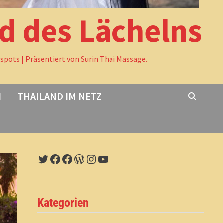
nd des Lächelns
tspots | Präsentiert von Surin Thai Massage.
I
THAILAND IM NETZ
Twitter
Facebook
Facebook
WordPress
Instagram
YouTube
Kategorien