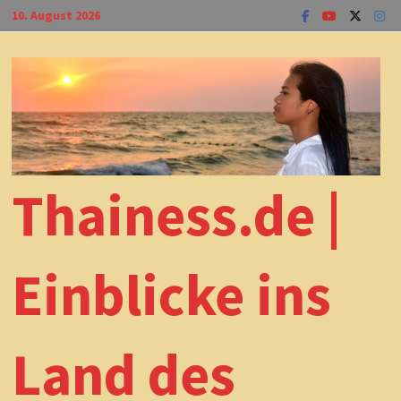
Zum
10. August 2026
Inhalt
springen
Thainess.de |
Einblicke ins
Land des