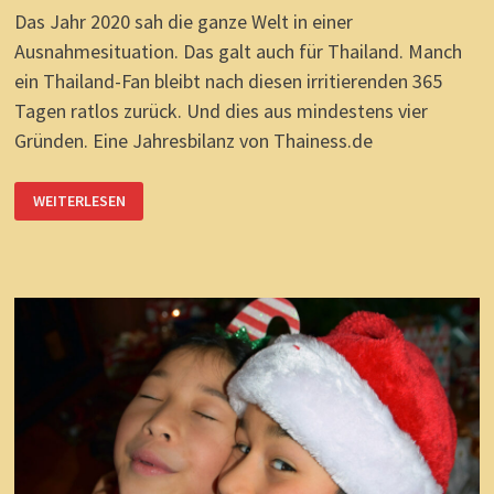
Das Jahr 2020 sah die ganze Welt in einer
Ausnahmesituation. Das galt auch für Thailand. Manch
ein Thailand-Fan bleibt nach diesen irritierenden 365
Tagen ratlos zurück. Und dies aus mindestens vier
Gründen. Eine Jahresbilanz von Thainess.de
2020:
WEITERLESEN
THAILANDS
BESONDERS
VERLORENES
JAHR