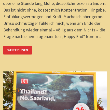
über eine Stunde lang Mühe, diese Schmerzen zu lindern.
Das ist nicht ohne, kostet mich Konzentration, Hingabe,
Einfühlungsvermögen und Kraft. Mache ich aber gerne.
Umso schmutziger fühle ich mich, wenn am Ende der
Behandlung wieder einmal – völlig aus dem Nichts – die
Frage nach einem sogenannten „Happy End“ kommt.
„HAPPY
WEITERLESEN
END?“
UND
ES
IST
WIEDER
PASSIERT!