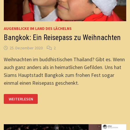
AUGENBLICKE IM LAND DES LÄCHELNS
Bangkok: Ein Reisepass zu Weihnachten
25. Dezember 2020
2
Weihnachten im buddhistischen Thailand? Gibt es. Wenn
auch ganz anders als in heimatlichen Gefilden. Uns hat
Siams Hauptstadt Bangkok zum frohen Fest sogar
einmal einen Reisepass geschenkt.
BANGKOK:
WEITERLESEN
EIN
REISEPASS
ZU
WEIHNACHTEN