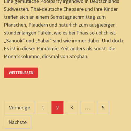
Eine gemütliche Poolparty irgendwo in Deutschlands
Südwesten. Thai-deutsche Ehepaare und ihre Kinder
treffen sich an einem Samstagnachmittag zum
Planschen, Plaudern und natürlich zum ausgiebigen
stundenlangen Tafeln, wie es bei Thais so üblich ist.
„Sanook“ und „Sabai“ sind wie immer dabei. Und doch:
Es ist in dieser Pandemie-Zeit anders als sonst. Die
Monatskolumne, diesmal von Stephan.
POOLGEDANKEN,
WEITERLESEN
GEDANKENPOOL:
EINE
ZEIT
DER
VERUNSICHERUNG.
Seitennummerierung
Vorherige
1
2
3
…
5
der
Nächste
Beiträge