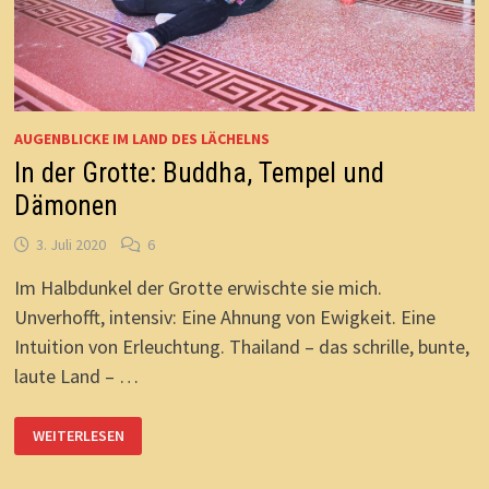
AUGENBLICKE IM LAND DES LÄCHELNS
In der Grotte: Buddha, Tempel und
Dämonen
3. Juli 2020
6
Im Halbdunkel der Grotte erwischte sie mich.
Unverhofft, intensiv: Eine Ahnung von Ewigkeit. Eine
Intuition von Erleuchtung. Thailand – das schrille, bunte,
laute Land – …
IN
WEITERLESEN
DER
GROTTE:
BUDDHA,
TEMPEL