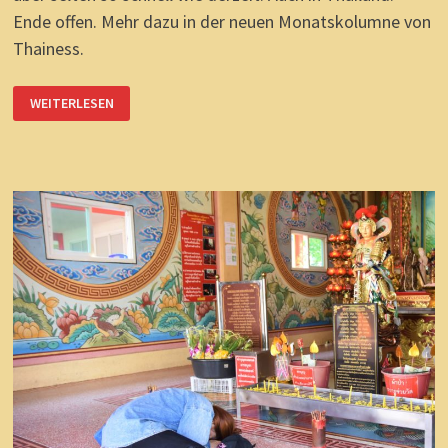
Ende offen. Mehr dazu in der neuen Monatskolumne von
Thainess.
BAHN-
WEITERLESEN
WERBUNG:
SAARLAND
STATT
THAILAND?