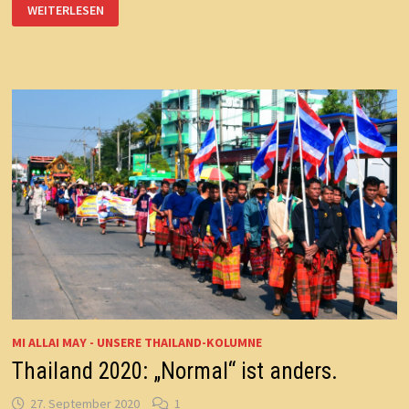
THAILANDS
WEITERLESEN
ZUKUNFT:
KEIN
SPRINT,
SONDERN
MARATHON.
MI ALLAI MAY - UNSERE THAILAND-KOLUMNE
Thailand 2020: „Normal“ ist anders.
27. September 2020
1